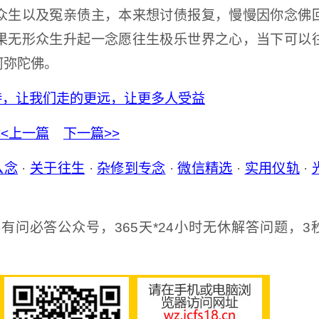
众生以及冤亲债主，本来想讨债报复，慢慢因你念佛
果无形众生升起一念愿往生极乐世界之心，当下可以
阿弥陀佛。
持，让我们走的更远，让更多人受益
<<上一篇
下一篇>>
么念
·
关于往生
·
杂修到专念
·
微信精选
·
实用仪轨
·
有问必答公众号，365天*24小时无休解答问题，3