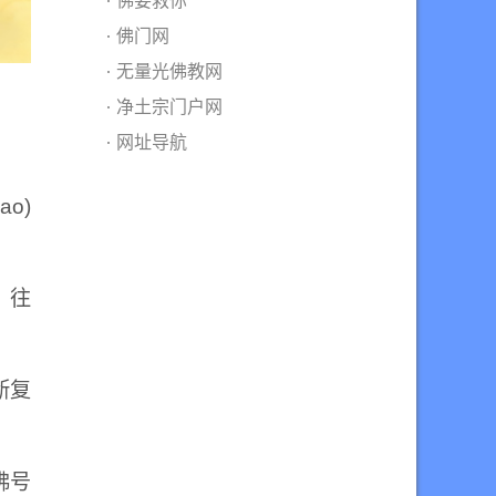
佛要救你
佛门网
无量光佛教网
净土宗门户网
网址导航
o)
，往
断复
佛号