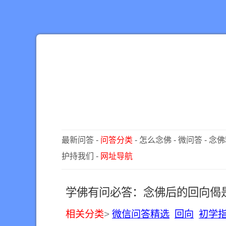
最新问答
-
问答分类
-
怎么念佛
-
微问答
-
念佛
护持我们
-
网址导航
​学佛有问必答：念佛后的回向偈
相关分类
>
微信问答精选
回向
初学