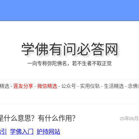
学佛有问必答网
一向专称弥陀佛名，若不生者不取正觉
精选
-
莲友分享
-
微信精选
-
公众号
-
实用仪轨
-
生活精选
-
念佛
是什么意思？有什么作用？
25年06月
指引
学佛入门
护持网站