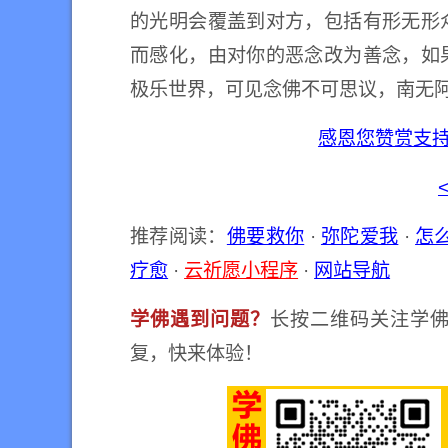
的光明会覆盖到对方，包括有形无形
而感化，由对你的恶念改为善念，如
极乐世界，可见念佛不可思议，南无
感恩您赞赏支
推荐阅读：
佛要救你
·
弥陀爱我
·
怎
疗愈
·
云祈愿小程序
·
网站导航
学佛遇到问题？
长按二维码关注学佛
复，快来体验！