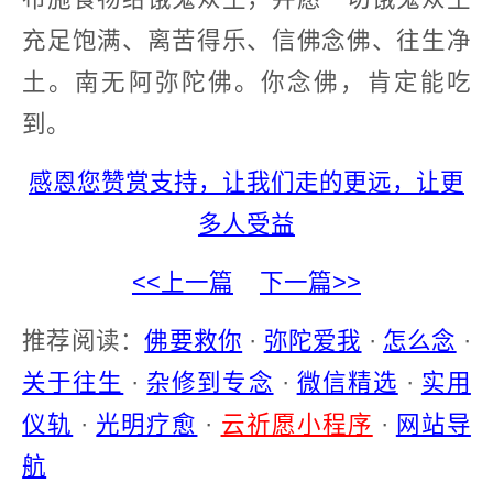
充足饱满、离苦得乐、信佛念佛、往生净
土。南无阿弥陀佛。你念佛，肯定能吃
到。
感恩您赞赏支持，让我们走的更远，让更
多人受益
<<上一篇
下一篇>>
推荐阅读：
佛要救你
·
弥陀爱我
·
怎么念
·
关于往生
·
杂修到专念
·
微信精选
·
实用
仪轨
·
光明疗愈
·
云祈愿小程序
·
网站导
航