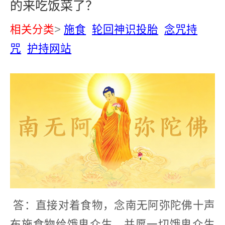
的来吃饭菜了？
相关分类
>
施食
轮回神识投胎
念咒持
咒
护持网站
答：直接对着食物，念南无阿弥陀佛十声
布施食物给饿鬼众生，并愿一切饿鬼众生