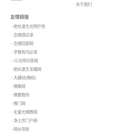
关于我们
友情链接
绝处逢生光明疗愈
念佛感应录
念佛回家网
学佛有问必答
JZ法师问答网
绝处逢生宝藏网
大藏经(佛经)
佛像网
佛要救你
佛门网
无量光佛教网
净土宗门户网
网址导航